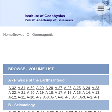
Menu
Institute of Geophysics
Polish Academy of Sciences
Home
Browse
C - Geomagnetism
BROWSE - VOLUME LIST
A - Physics of the Earth's Interior
A-32
,
A-31
,
A-30
,
A-29
,
A-28
,
A-27
,
A-26
,
A-25
,
A-24
,
A-23
,
A-22
,
A-21
,
A-20
,
A-19
,
A-18
,
A-17
,
A-16
,
A-15
,
A-14
,
A-13
,
A-12
,
A-11
,
A-10
,
A-9
,
A-8
,
A-7
,
A-6
,
A-5
,
A-4
,
A-3
,
A-2
,
A-1
B - Seismology