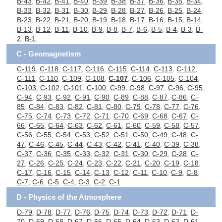
B-43
,
B-42
,
B-41
,
B-40
,
B-39
,
B-38
,
B-37
,
B-36
,
B-35
,
B-34
,
B-33
,
B-32
,
B-31
,
B-30
,
B-29
,
B-28
,
B-27
,
B-26
,
B-25
,
B-24
,
B-23
,
B-22
,
B-21
,
B-20
,
B-19
,
B-18
,
B-17
,
B-16
,
B-15
,
B-14
,
B-13
,
B-12
,
B-11
,
B-10
,
B-9
,
B-8
,
B-7
,
B-6
,
B-5
,
B-4
,
B-3
,
B-
2
,
B-1
,
C - Geomagnetism
C-119
,
C-118
,
C-117
,
C-116
,
C-115
,
C-114
,
C-113
,
C-112
,
C-111
,
C-110
,
C-109
,
C-108
,
C-107
,
C-106
,
C-105
,
C-104
,
C-103
,
C-102
,
C-101
,
C-100
,
C-99
,
C-98
,
C-97
,
C-96
,
C-95
,
C-94
,
C-93
,
C-92
,
C-91
,
C-90
,
C-89
,
C-88
,
C-87
,
C-86
,
C-
85
,
C-84
,
C-83
,
C-82
,
C-81
,
C-80
,
C-79
,
C-78
,
C-77
,
C-76
,
C-75
,
C-74
,
C-73
,
C-72
,
C-71
,
C-70
,
C-69
,
C-68
,
C-67
,
C-
66
,
C-65
,
C-64
,
C-63
,
C-62
,
C-61
,
C-60
,
C-59
,
C-58
,
C-57
,
C-56
,
C-55
,
C-54
,
C-53
,
C-52
,
C-51
,
C-50
,
C-49
,
C-48
,
C-
47
,
C-46
,
C-45
,
C-44
,
C-43
,
C-42
,
C-41
,
C-40
,
C-39
,
C-38
,
C-37
,
C-36
,
C-35
,
C-33
,
C-32
,
C-31
,
C-30
,
C-29
,
C-28
,
C-
27
,
C-26
,
C-25
,
C-24
,
C-23
,
C-22
,
C-21
,
C-20
,
C-19
,
C-18
,
C-17
,
C-16
,
C-15
,
C-14
,
C-13
,
C-12
,
C-11
,
C-10
,
C-9
,
C-8
,
C-7
,
C-6
,
C-5
,
C-4
,
C-3
,
C-2
,
C-1
D - Physics of the Atmosphere
D-79
,
D-78
,
D-77
,
D-76
,
D-75
,
D-74
,
D-73
,
D-72
,
D-71
,
D-
70
,
D-69
,
D-68
,
D-67
,
D-66
,
D-65
,
D-64
,
D-63
,
D-62
,
D-61
,