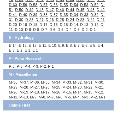
D-60
,
D-59
,
D-58
,
D-57
,
D-56
,
D-55
,
D-54
,
D-53
,
D-52
,
D-
51
,
D-50
,
D-49
,
D-48
,
D-47
,
D-46
,
D-44
,
D-45
,
D-43
,
D-42
,
D-41
,
D-40
,
D-39
,
D-38
,
D-37
,
D-35
,
D-34
,
D-33
,
D-32
,
D-
31
,
D-30
,
D-28
,
D-27
,
D-26
,
D-25
,
D-24
,
D-23
,
D-22
,
D-21
,
D-20
,
D-19
,
D-18
,
D-17
,
D-16
,
D-15
,
D-14
,
D-13
,
D-12
,
D-
11
,
D-10
,
D-9
,
D-8
,
D-7
,
D-6
,
D-5
,
D-4
,
D-3
,
D-2
,
D-1
E - Hydrology
E-14
,
E-13
,
E-12
,
E-11
,
E-10
,
E-9
,
E-8
,
E-7
,
E-6
,
E-5
,
E-4
,
E-3
,
E-2
,
E-1
,
E-1
P - Polar Research
P-6
,
P-5
,
P-4
,
P-3
,
P-2
,
P-1
M - Miscellanea
M-38
,
M-37
,
M-36
,
M-35
,
M-34
,
M-33
,
M-32
,
M-31
,
M-30
,
M-29
,
M-28
,
M-27
,
M-26
,
M-25
,
M-24
,
M-23
,
M-22
,
M-21
,
M-20
,
M-19
,
M-18
,
M-17
,
M-16
,
M-15
,
M-14
,
M-13
,
M-12
,
M-11
,
M-10
,
M-9
,
M-8
,
M-7
,
M-6
,
M-5
,
M-4
,
M-3
,
M-2
,
M-1
,
Online First