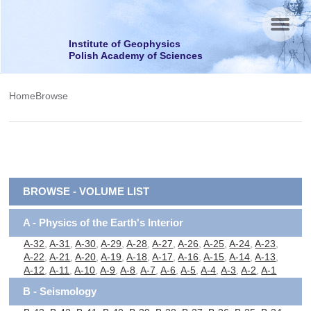
Menu
Institute of Geophysics
Polish Academy of Sciences
Home
Browse
BROWSE - VOLUME LIST
A - Physics of the Earth's Interior
A-32
,
A-31
,
A-30
,
A-29
,
A-28
,
A-27
,
A-26
,
A-25
,
A-24
,
A-23
,
A-22
,
A-21
,
A-20
,
A-19
,
A-18
,
A-17
,
A-16
,
A-15
,
A-14
,
A-13
,
A-12
,
A-11
,
A-10
,
A-9
,
A-8
,
A-7
,
A-6
,
A-5
,
A-4
,
A-3
,
A-2
,
A-1
B - Seismology