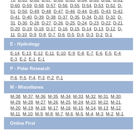
D-60
,
D-59
,
D-58
,
D-57
,
D-56
,
D-55
,
D-54
,
D-53
,
D-52
,
D-
51
,
D-50
,
D-49
,
D-48
,
D-47
,
D-46
,
D-44
,
D-45
,
D-43
,
D-42
,
D-41
,
D-40
,
D-39
,
D-38
,
D-37
,
D-35
,
D-34
,
D-33
,
D-32
,
D-
31
,
D-30
,
D-28
,
D-27
,
D-26
,
D-25
,
D-24
,
D-23
,
D-22
,
D-21
,
D-20
,
D-19
,
D-18
,
D-17
,
D-16
,
D-15
,
D-14
,
D-13
,
D-12
,
D-
11
,
D-10
,
D-9
,
D-8
,
D-7
,
D-6
,
D-5
,
D-4
,
D-3
,
D-2
,
D-1
E - Hydrology
E-14
,
E-13
,
E-12
,
E-11
,
E-10
,
E-9
,
E-8
,
E-7
,
E-6
,
E-5
,
E-4
,
E-3
,
E-2
,
E-1
,
E-1
P - Polar Research
P-6
,
P-5
,
P-4
,
P-3
,
P-2
,
P-1
M - Miscellanea
M-38
,
M-37
,
M-36
,
M-35
,
M-34
,
M-33
,
M-32
,
M-31
,
M-30
,
M-29
,
M-28
,
M-27
,
M-26
,
M-25
,
M-24
,
M-23
,
M-22
,
M-21
,
M-20
,
M-19
,
M-18
,
M-17
,
M-16
,
M-15
,
M-14
,
M-13
,
M-12
,
M-11
,
M-10
,
M-9
,
M-8
,
M-7
,
M-6
,
M-5
,
M-4
,
M-3
,
M-2
,
M-1
,
Online First