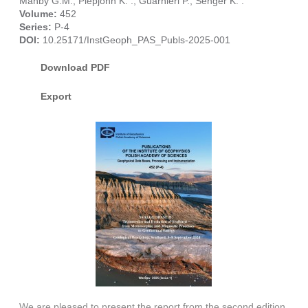
Manby G.M., Piepjohn K. .
,
Guarnieri P., Senger K. .
Volume:
452
Series:
P-4
DOI:
10.25171/InstGeoph_PAS_Publs-2025-001
Download PDF
Export
We are pleased to present the report from the second edition