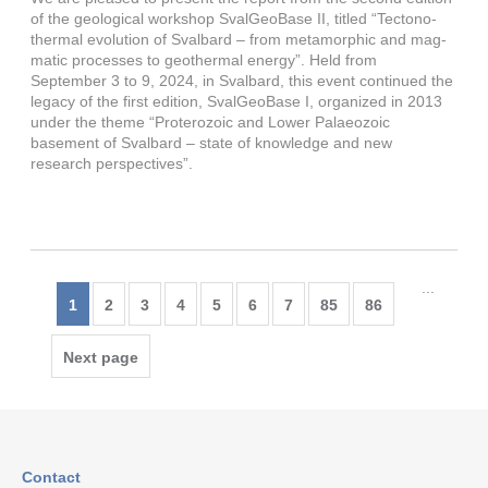
of the geological workshop SvalGeoBase II, titled “Tectono-
thermal evolution of Svalbard – from metamorphic and mag-
matic processes to geothermal energy”. Held from
September 3 to 9, 2024, in Svalbard, this event continued the
legacy of the first edition, SvalGeoBase I, organized in 2013
under the theme “Proterozoic and Lower Palaeozoic
basement of Svalbard – state of knowledge and new
research perspectives”.
...
1
2
3
4
5
6
7
85
86
Next page
Contact