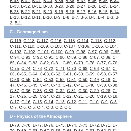
B-43
,
B-42
,
B-41
,
B-40
,
B-39
,
B-38
,
B-37
,
B-36
,
B-35
,
B-34
,
B-33
,
B-32
,
B-31
,
B-30
,
B-29
,
B-28
,
B-27
,
B-26
,
B-25
,
B-24
,
B-23
,
B-22
,
B-21
,
B-20
,
B-19
,
B-18
,
B-17
,
B-16
,
B-15
,
B-14
,
B-13
,
B-12
,
B-11
,
B-10
,
B-9
,
B-8
,
B-7
,
B-6
,
B-5
,
B-4
,
B-3
,
B-
2
,
B-1
,
C - Geomagnetism
C-119
,
C-118
,
C-117
,
C-116
,
C-115
,
C-114
,
C-113
,
C-112
,
C-111
,
C-110
,
C-109
,
C-108
,
C-107
,
C-106
,
C-105
,
C-104
,
C-103
,
C-102
,
C-101
,
C-100
,
C-99
,
C-98
,
C-97
,
C-96
,
C-95
,
C-94
,
C-93
,
C-92
,
C-91
,
C-90
,
C-89
,
C-88
,
C-87
,
C-86
,
C-
85
,
C-84
,
C-83
,
C-82
,
C-81
,
C-80
,
C-79
,
C-78
,
C-77
,
C-76
,
C-75
,
C-74
,
C-73
,
C-72
,
C-71
,
C-70
,
C-69
,
C-68
,
C-67
,
C-
66
,
C-65
,
C-64
,
C-63
,
C-62
,
C-61
,
C-60
,
C-59
,
C-58
,
C-57
,
C-56
,
C-55
,
C-54
,
C-53
,
C-52
,
C-51
,
C-50
,
C-49
,
C-48
,
C-
47
,
C-46
,
C-45
,
C-44
,
C-43
,
C-42
,
C-41
,
C-40
,
C-39
,
C-38
,
C-37
,
C-36
,
C-35
,
C-33
,
C-32
,
C-31
,
C-30
,
C-29
,
C-28
,
C-
27
,
C-26
,
C-25
,
C-24
,
C-23
,
C-22
,
C-21
,
C-20
,
C-19
,
C-18
,
C-17
,
C-16
,
C-15
,
C-14
,
C-13
,
C-12
,
C-11
,
C-10
,
C-9
,
C-8
,
C-7
,
C-6
,
C-5
,
C-4
,
C-3
,
C-2
,
C-1
D - Physics of the Atmosphere
D-79
,
D-78
,
D-77
,
D-76
,
D-75
,
D-74
,
D-73
,
D-72
,
D-71
,
D-
70
,
D-69
,
D-68
,
D-67
,
D-66
,
D-65
,
D-64
,
D-63
,
D-62
,
D-61
,