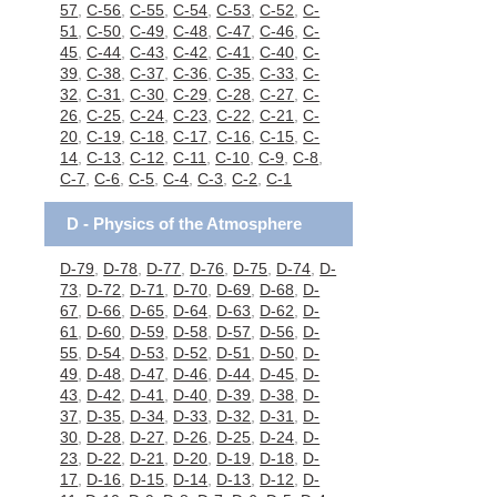
57
,
C-56
,
C-55
,
C-54
,
C-53
,
C-52
,
C-
51
,
C-50
,
C-49
,
C-48
,
C-47
,
C-46
,
C-
45
,
C-44
,
C-43
,
C-42
,
C-41
,
C-40
,
C-
39
,
C-38
,
C-37
,
C-36
,
C-35
,
C-33
,
C-
32
,
C-31
,
C-30
,
C-29
,
C-28
,
C-27
,
C-
26
,
C-25
,
C-24
,
C-23
,
C-22
,
C-21
,
C-
20
,
C-19
,
C-18
,
C-17
,
C-16
,
C-15
,
C-
14
,
C-13
,
C-12
,
C-11
,
C-10
,
C-9
,
C-8
,
C-7
,
C-6
,
C-5
,
C-4
,
C-3
,
C-2
,
C-1
D - Physics of the Atmosphere
D-79
,
D-78
,
D-77
,
D-76
,
D-75
,
D-74
,
D-
73
,
D-72
,
D-71
,
D-70
,
D-69
,
D-68
,
D-
67
,
D-66
,
D-65
,
D-64
,
D-63
,
D-62
,
D-
61
,
D-60
,
D-59
,
D-58
,
D-57
,
D-56
,
D-
55
,
D-54
,
D-53
,
D-52
,
D-51
,
D-50
,
D-
49
,
D-48
,
D-47
,
D-46
,
D-44
,
D-45
,
D-
43
,
D-42
,
D-41
,
D-40
,
D-39
,
D-38
,
D-
37
,
D-35
,
D-34
,
D-33
,
D-32
,
D-31
,
D-
30
,
D-28
,
D-27
,
D-26
,
D-25
,
D-24
,
D-
23
,
D-22
,
D-21
,
D-20
,
D-19
,
D-18
,
D-
17
,
D-16
,
D-15
,
D-14
,
D-13
,
D-12
,
D-