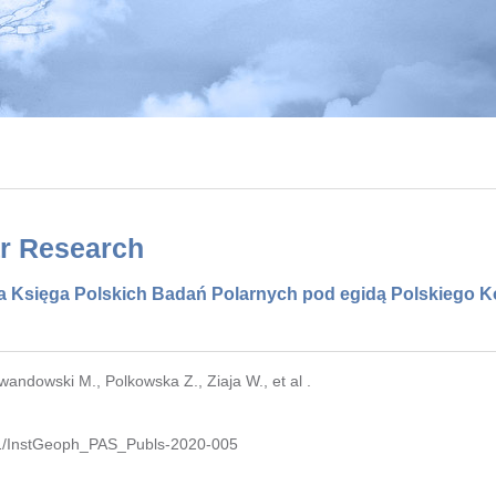
ar Research
ła Księga Polskich Badań Polarnych pod egidą Polskiego 
wandowski M.
,
Polkowska Z.
,
Ziaja W.
,
et al .
/InstGeoph_PAS_Publs-2020-005