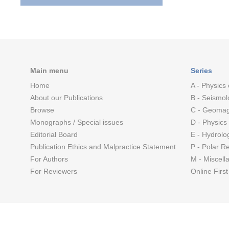
Main menu
Series
Home
A - Physics 
About our Publications
B - Seismol
Browse
C - Geomag
Monographs / Special issues
D - Physics
Editorial Board
E - Hydrolo
Publication Ethics and Malpractice Statement
P - Polar R
For Authors
M - Miscell
For Reviewers
Online First