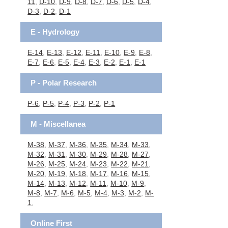
11
,
D-10
,
D-9
,
D-8
,
D-7
,
D-6
,
D-5
,
D-4
,
D-3
,
D-2
,
D-1
E - Hydrology
E-14
,
E-13
,
E-12
,
E-11
,
E-10
,
E-9
,
E-8
,
E-7
,
E-6
,
E-5
,
E-4
,
E-3
,
E-2
,
E-1
,
E-1
P - Polar Research
P-6
,
P-5
,
P-4
,
P-3
,
P-2
,
P-1
M - Miscellanea
M-38
,
M-37
,
M-36
,
M-35
,
M-34
,
M-33
,
M-32
,
M-31
,
M-30
,
M-29
,
M-28
,
M-27
,
M-26
,
M-25
,
M-24
,
M-23
,
M-22
,
M-21
,
M-20
,
M-19
,
M-18
,
M-17
,
M-16
,
M-15
,
M-14
,
M-13
,
M-12
,
M-11
,
M-10
,
M-9
,
M-8
,
M-7
,
M-6
,
M-5
,
M-4
,
M-3
,
M-2
,
M-
1
,
Online First