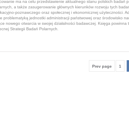
acowanie ma na celu przedstawienie aktualnego stanu polskich badań 
arnych, a także zasugerowanie głównych kierunków rozwoju tych badań
kacyjno-poznawczego oraz społecznej i ekonomicznej użyteczności. Ad
e problematyką jednostki administracji państwowej oraz środowisko n
ące nowego otwarcia w swojej działalności badawczej. Księga powinna t
becnej Strategii Badań Polarnych.
Prev page
1