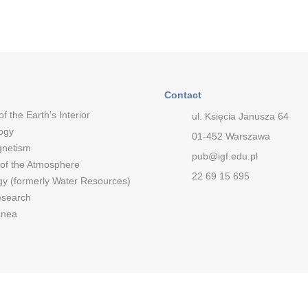
Contact
of the Earth's Interior
ul. Księcia Janusza 64
ogy
01-452 Warszawa
netism
pub@igf.edu.pl
 of the Atmosphere
22 69 15 695
gy (formerly Water Resources)
esearch
anea