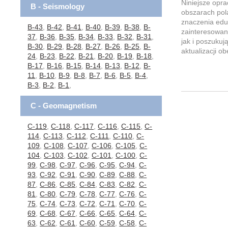
Niniejsze opr
B - Seismology
obszarach pol
znaczenia edu
B-43
,
B-42
,
B-41
,
B-40
,
B-39
,
B-38
,
B-
zainteresowan
37
,
B-36
,
B-35
,
B-34
,
B-33
,
B-32
,
B-31
,
jak i poszukuj
B-30
,
B-29
,
B-28
,
B-27
,
B-26
,
B-25
,
B-
aktualizacji o
24
,
B-23
,
B-22
,
B-21
,
B-20
,
B-19
,
B-18
,
B-17
,
B-16
,
B-15
,
B-14
,
B-13
,
B-12
,
B-
11
,
B-10
,
B-9
,
B-8
,
B-7
,
B-6
,
B-5
,
B-4
,
B-3
,
B-2
,
B-1
,
C - Geomagnetism
C-119
,
C-118
,
C-117
,
C-116
,
C-115
,
C-
114
,
C-113
,
C-112
,
C-111
,
C-110
,
C-
109
,
C-108
,
C-107
,
C-106
,
C-105
,
C-
104
,
C-103
,
C-102
,
C-101
,
C-100
,
C-
99
,
C-98
,
C-97
,
C-96
,
C-95
,
C-94
,
C-
93
,
C-92
,
C-91
,
C-90
,
C-89
,
C-88
,
C-
87
,
C-86
,
C-85
,
C-84
,
C-83
,
C-82
,
C-
81
,
C-80
,
C-79
,
C-78
,
C-77
,
C-76
,
C-
75
,
C-74
,
C-73
,
C-72
,
C-71
,
C-70
,
C-
69
,
C-68
,
C-67
,
C-66
,
C-65
,
C-64
,
C-
63
,
C-62
,
C-61
,
C-60
,
C-59
,
C-58
,
C-