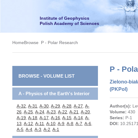
Institute of Geophysics
Polish Academy of Sciences
Home
Browse
P - Polar Research
P - Pol
BROWSE - VOLUME LIST
Zielono-bia
(PKPol)
A - Physics of the Earth's Interior
A-32
,
A-31
,
A-30
,
A-29
,
A-28
,
A-27
,
A-
Author(s):
Le
26
,
A-25
,
A-24
,
A-23
,
A-22
,
A-21
,
A-20
,
Volume:
430
A-19
,
A-18
,
A-17
,
A-16
,
A-15
,
A-14
,
A-
Series:
P-1
13
,
A-12
,
A-11
,
A-10
,
A-9
,
A-8
,
A-7
,
A-6
,
DOI:
10.25171
A-5
,
A-4
,
A-3
,
A-2
,
A-1